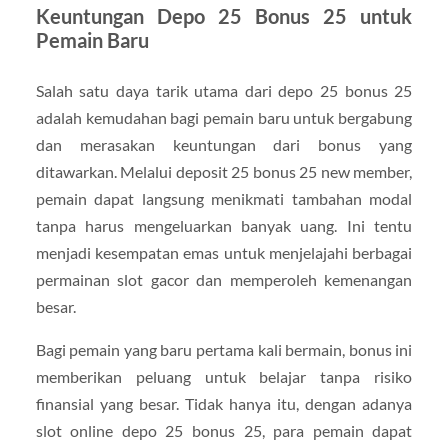
Keuntungan Depo 25 Bonus 25 untuk
Pemain Baru
Salah satu daya tarik utama dari depo 25 bonus 25
adalah kemudahan bagi pemain baru untuk bergabung
dan merasakan keuntungan dari bonus yang
ditawarkan. Melalui deposit 25 bonus 25 new member,
pemain dapat langsung menikmati tambahan modal
tanpa harus mengeluarkan banyak uang. Ini tentu
menjadi kesempatan emas untuk menjelajahi berbagai
permainan slot gacor dan memperoleh kemenangan
besar.
Bagi pemain yang baru pertama kali bermain, bonus ini
memberikan peluang untuk belajar tanpa risiko
finansial yang besar. Tidak hanya itu, dengan adanya
slot online depo 25 bonus 25, para pemain dapat