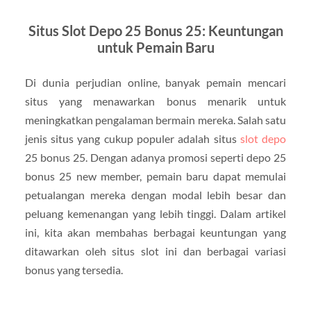
Situs Slot Depo 25 Bonus 25: Keuntungan
untuk Pemain Baru
Di dunia perjudian online, banyak pemain mencari
situs yang menawarkan bonus menarik untuk
meningkatkan pengalaman bermain mereka. Salah satu
jenis situs yang cukup populer adalah situs
slot depo
25 bonus 25. Dengan adanya promosi seperti depo 25
bonus 25 new member, pemain baru dapat memulai
petualangan mereka dengan modal lebih besar dan
peluang kemenangan yang lebih tinggi. Dalam artikel
ini, kita akan membahas berbagai keuntungan yang
ditawarkan oleh situs slot ini dan berbagai variasi
bonus yang tersedia.