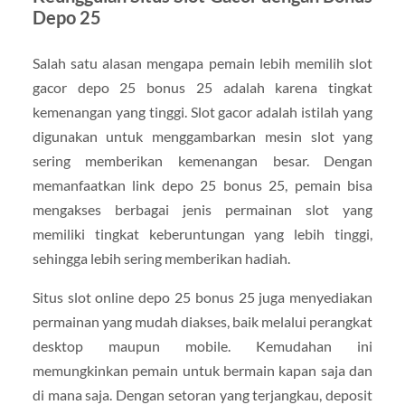
Depo 25
Salah satu alasan mengapa pemain lebih memilih slot
gacor depo 25 bonus 25 adalah karena tingkat
kemenangan yang tinggi. Slot gacor adalah istilah yang
digunakan untuk menggambarkan mesin slot yang
sering memberikan kemenangan besar. Dengan
memanfaatkan link depo 25 bonus 25, pemain bisa
mengakses berbagai jenis permainan slot yang
memiliki tingkat keberuntungan yang lebih tinggi,
sehingga lebih sering memberikan hadiah.
Situs slot online depo 25 bonus 25 juga menyediakan
permainan yang mudah diakses, baik melalui perangkat
desktop maupun mobile. Kemudahan ini
memungkinkan pemain untuk bermain kapan saja dan
di mana saja. Dengan setoran yang terjangkau, deposit