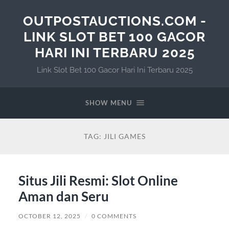
OUTPOSTAUCTIONS.COM -
LINK SLOT BET 100 GACOR
HARI INI TERBARU 2025
Link Slot Bet 100 Gacor Hari Ini Terbaru 2025
SHOW MENU
TAG:
JILI GAMES
Situs Jili Resmi: Slot Online
Aman dan Seru
OCTOBER 12, 2025
/
0 COMMENTS