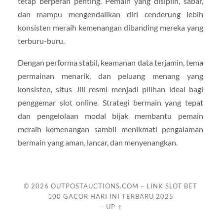
tetap berperan penting. Pemain yang disiplin, sabar,
dan mampu mengendalikan diri cenderung lebih
konsisten meraih kemenangan dibanding mereka yang
terburu-buru.
Dengan performa stabil, keamanan data terjamin, tema
permainan menarik, dan peluang menang yang
konsisten, situs Jili resmi menjadi pilihan ideal bagi
penggemar slot online. Strategi bermain yang tepat
dan pengelolaan modal bijak membantu pemain
meraih kemenangan sambil menikmati pengalaman
bermain yang aman, lancar, dan menyenangkan.
© 2026
OUTPOSTAUCTIONS.COM – LINK SLOT BET
100 GACOR HARI INI TERBARU 2025
—
UP ↑