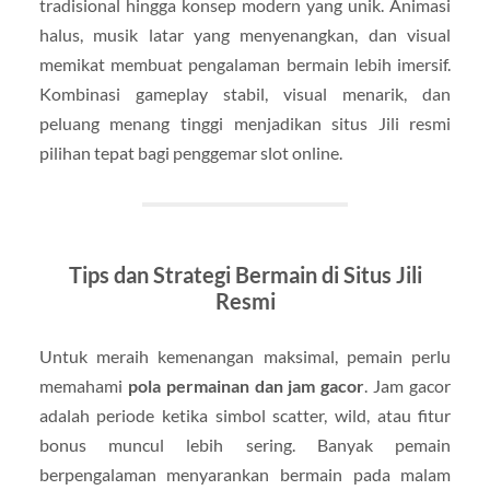
tradisional hingga konsep modern yang unik. Animasi
halus, musik latar yang menyenangkan, dan visual
memikat membuat pengalaman bermain lebih imersif.
Kombinasi gameplay stabil, visual menarik, dan
peluang menang tinggi menjadikan situs Jili resmi
pilihan tepat bagi penggemar slot online.
Tips dan Strategi Bermain di Situs Jili
Resmi
Untuk meraih kemenangan maksimal, pemain perlu
memahami
pola permainan dan jam gacor
. Jam gacor
adalah periode ketika simbol scatter, wild, atau fitur
bonus muncul lebih sering. Banyak pemain
berpengalaman menyarankan bermain pada malam