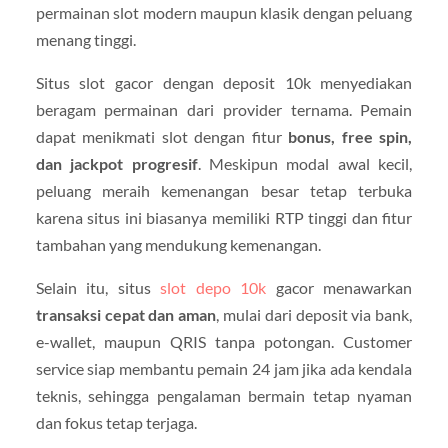
permainan slot modern maupun klasik dengan peluang
menang tinggi.
Situs slot gacor dengan deposit 10k menyediakan
beragam permainan dari provider ternama. Pemain
dapat menikmati slot dengan fitur
bonus, free spin,
dan jackpot progresif
. Meskipun modal awal kecil,
peluang meraih kemenangan besar tetap terbuka
karena situs ini biasanya memiliki RTP tinggi dan fitur
tambahan yang mendukung kemenangan.
Selain itu, situs
slot depo 10k
gacor menawarkan
transaksi cepat dan aman
, mulai dari deposit via bank,
e-wallet, maupun QRIS tanpa potongan. Customer
service siap membantu pemain 24 jam jika ada kendala
teknis, sehingga pengalaman bermain tetap nyaman
dan fokus tetap terjaga.