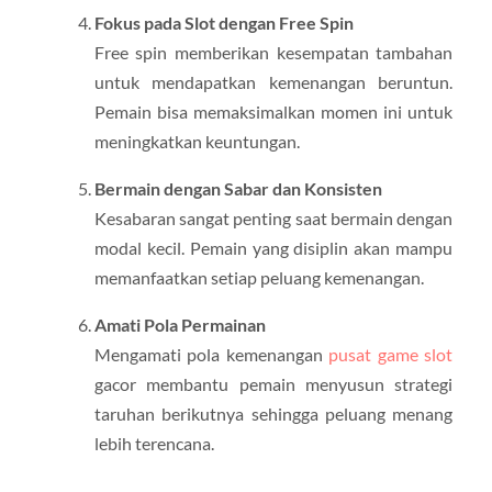
Fokus pada Slot dengan Free Spin
Free spin memberikan kesempatan tambahan
untuk mendapatkan kemenangan beruntun.
Pemain bisa memaksimalkan momen ini untuk
meningkatkan keuntungan.
Bermain dengan Sabar dan Konsisten
Kesabaran sangat penting saat bermain dengan
modal kecil. Pemain yang disiplin akan mampu
memanfaatkan setiap peluang kemenangan.
Amati Pola Permainan
Mengamati pola kemenangan
pusat game slot
gacor membantu pemain menyusun strategi
taruhan berikutnya sehingga peluang menang
lebih terencana.