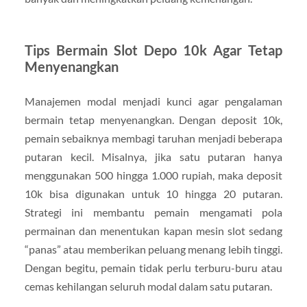
Tips Bermain Slot Depo 10k Agar Tetap
Menyenangkan
Manajemen modal menjadi kunci agar pengalaman
bermain tetap menyenangkan. Dengan deposit 10k,
pemain sebaiknya membagi taruhan menjadi beberapa
putaran kecil. Misalnya, jika satu putaran hanya
menggunakan 500 hingga 1.000 rupiah, maka deposit
10k bisa digunakan untuk 10 hingga 20 putaran.
Strategi ini membantu pemain mengamati pola
permainan dan menentukan kapan mesin slot sedang
“panas” atau memberikan peluang menang lebih tinggi.
Dengan begitu, pemain tidak perlu terburu-buru atau
cemas kehilangan seluruh modal dalam satu putaran.