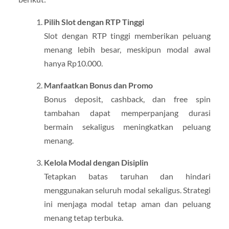
Pilih Slot dengan RTP Tinggi
Slot dengan RTP tinggi memberikan peluang
menang lebih besar, meskipun modal awal
hanya Rp10.000.
Manfaatkan Bonus dan Promo
Bonus deposit, cashback, dan free spin
tambahan dapat memperpanjang durasi
bermain sekaligus meningkatkan peluang
menang.
Kelola Modal dengan Disiplin
Tetapkan batas taruhan dan hindari
menggunakan seluruh modal sekaligus. Strategi
ini menjaga modal tetap aman dan peluang
menang tetap terbuka.