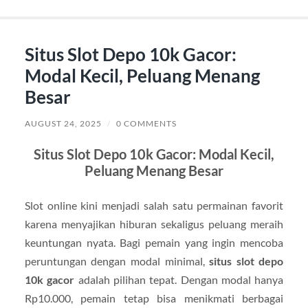
Situs Slot Depo 10k Gacor:
Modal Kecil, Peluang Menang
Besar
AUGUST 24, 2025
/
0 COMMENTS
Situs Slot Depo 10k Gacor: Modal Kecil,
Peluang Menang Besar
Slot online kini menjadi salah satu permainan favorit
karena menyajikan hiburan sekaligus peluang meraih
keuntungan nyata. Bagi pemain yang ingin mencoba
peruntungan dengan modal minimal,
situs slot depo
10k gacor
adalah pilihan tepat. Dengan modal hanya
Rp10.000, pemain tetap bisa menikmati berbagai