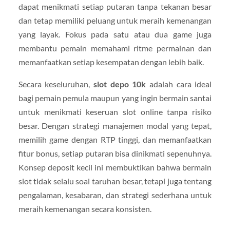
dapat menikmati setiap putaran tanpa tekanan besar
dan tetap memiliki peluang untuk meraih kemenangan
yang layak. Fokus pada satu atau dua game juga
membantu pemain memahami ritme permainan dan
memanfaatkan setiap kesempatan dengan lebih baik.
Secara keseluruhan,
slot depo 10k
adalah cara ideal
bagi pemain pemula maupun yang ingin bermain santai
untuk menikmati keseruan slot online tanpa risiko
besar. Dengan strategi manajemen modal yang tepat,
memilih game dengan RTP tinggi, dan memanfaatkan
fitur bonus, setiap putaran bisa dinikmati sepenuhnya.
Konsep deposit kecil ini membuktikan bahwa bermain
slot tidak selalu soal taruhan besar, tetapi juga tentang
pengalaman, kesabaran, dan strategi sederhana untuk
meraih kemenangan secara konsisten.