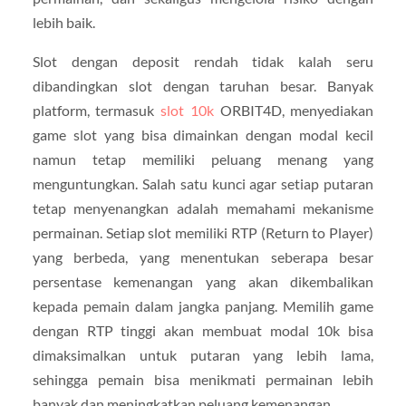
lebih baik.
Slot dengan deposit rendah tidak kalah seru
dibandingkan slot dengan taruhan besar. Banyak
platform, termasuk
slot 10k
ORBIT4D, menyediakan
game slot yang bisa dimainkan dengan modal kecil
namun tetap memiliki peluang menang yang
menguntungkan. Salah satu kunci agar setiap putaran
tetap menyenangkan adalah memahami mekanisme
permainan. Setiap slot memiliki RTP (Return to Player)
yang berbeda, yang menentukan seberapa besar
persentase kemenangan yang akan dikembalikan
kepada pemain dalam jangka panjang. Memilih game
dengan RTP tinggi akan membuat modal 10k bisa
dimaksimalkan untuk putaran yang lebih lama,
sehingga pemain bisa menikmati permainan lebih
banyak dan meningkatkan peluang kemenangan.