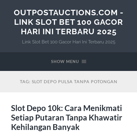
OUTPOSTAUCTIONS.COM -
LINK SLOT BET 100 GACOR
HARI INI TERBARU 2025
Link Slot Bet 100 Gacor Hari Ini Terbaru 2025
SHOW MENU
TAG:
SLOT DEPO PULSA TANPA POTONGAN
Slot Depo 10k: Cara Menikmati
Setiap Putaran Tanpa Khawatir
Kehilangan Banyak