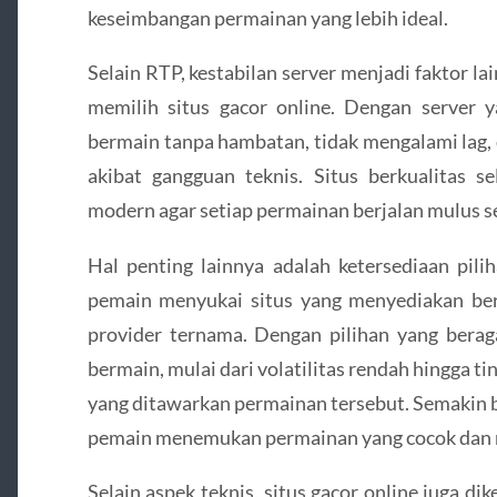
keseimbangan permainan yang lebih ideal.
Selain RTP, kestabilan server menjadi faktor 
memilih situs gacor online. Dengan server y
bermain tanpa hambatan, tidak mengalami lag,
akibat gangguan teknis. Situs berkualitas se
modern agar setiap permainan berjalan mulus s
Hal penting lainnya adalah ketersediaan pil
pemain menyukai situs yang menyediakan berb
provider ternama. Dengan pilihan yang bera
bermain, mulai dari volatilitas rendah hingga ti
yang ditawarkan permainan tersebut. Semakin b
pemain menemukan permainan yang cocok dan
Selain aspek teknis, situs gacor online juga d