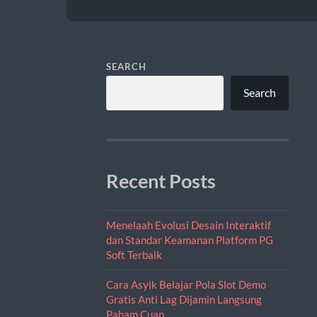
SEARCH
Search
Recent Posts
Menelaah Evolusi Desain Interaktif
dan Standar Keamanan Platform PG
Soft Terbaik
Cara Asyik Belajar Pola Slot Demo
Gratis Anti Lag Dijamin Langsung
Paham Cuan