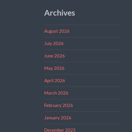
Archives
August 2026
July 2026
June 2026
May 2026
April 2026
March 2026
February 2026
January 2026
December 2025