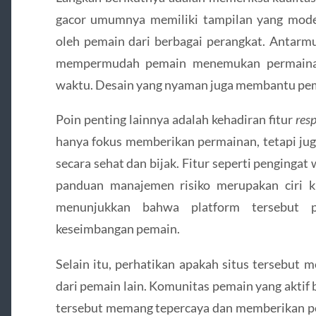
gacor umumnya memiliki tampilan yang mode
oleh pemain dari berbagai perangkat. Antarmu
mempermudah pemain menemukan permainan
waktu. Desain yang nyaman juga membantu pem
Poin penting lainnya adalah kehadiran fitur
res
hanya fokus memberikan permainan, tetapi ju
secara sehat dan bijak. Fitur seperti pengingat
panduan manajemen risiko merupakan ciri khas
menunjukkan bahwa platform tersebut 
keseimbangan pemain.
Selain itu, perhatikan apakah situs tersebut m
dari pemain lain. Komunitas pemain yang aktif 
tersebut memang tepercaya dan memberikan pe