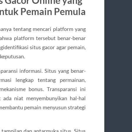
us Gacor Online yang
untuk Pemain Pemula
hanya tentang mencari platform yang
bahwa platform tersebut benar-benar
identifikasi situs gacor agar pemain,
 keputusan.
aransi informasi. Situs yang benar-
rmasi lengkap tentang permainan,
 mekanisme bonus. Transparansi ini
k ada niat menyembunyikan hal-hal
t membantu pemain menyusun strategi
 tampilan dan antarmuka situs. Situs