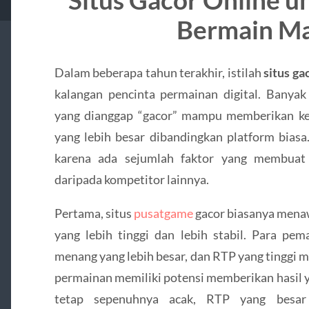
Bermain Ma
Dalam beberapa tahun terakhir, istilah
situs ga
kalangan pencinta permainan digital. Bany
yang dianggap “gacor” mampu memberikan k
yang lebih besar dibandingkan platform biasa.
karena ada sejumlah faktor yang membuat s
daripada kompetitor lainnya.
Pertama, situs
pusatgame
gacor biasanya menaw
yang lebih tinggi dan lebih stabil. Para pe
menang yang lebih besar, dan RTP yang tinggi 
permainan memiliki potensi memberikan hasil y
tetap sepenuhnya acak, RTP yang besa