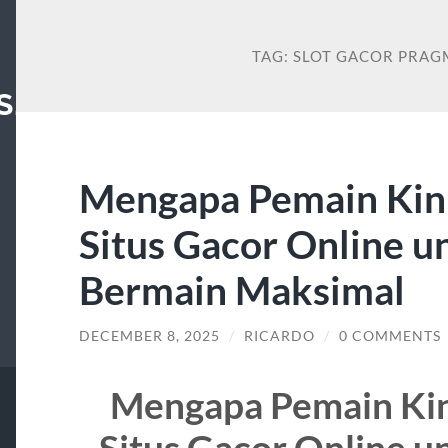
TAG:
SLOT GACOR PRAGM
S.COM
Mengapa Pemain Kini
Situs Gacor Online 
Bermain Maksimal
DECEMBER 8, 2025
/
RICARDO
/
0 COMMENTS
Mengapa Pemain Kin
Situs Gacor Online 