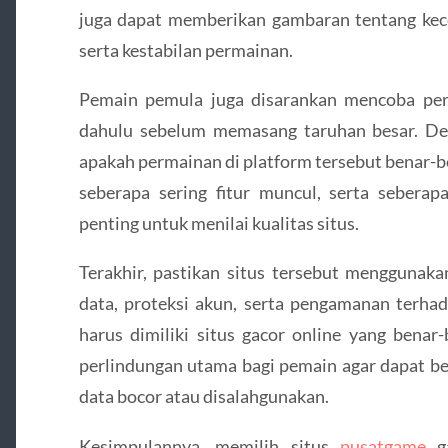
juga dapat memberikan gambaran tentang kece
serta kestabilan permainan.
Pemain pemula juga disarankan mencoba per
dahulu sebelum memasang taruhan besar. Den
apakah permainan di platform tersebut benar-be
seberapa sering fitur muncul, serta seberap
penting untuk menilai kualitas situs.
Terakhir, pastikan situs tersebut menggunaka
data, proteksi akun, serta pengamanan terhad
harus dimiliki situs gacor online yang benar
perlindungan utama bagi pemain agar dapat b
data bocor atau disalahgunakan.
Kesimpulannya, memilih situs
pusatgame
ga