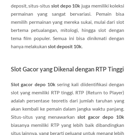
deposit, situs-situs
slot depo 10k
juga memiliki koleksi
permainan yang sangat bervariasi. Pemain bisa
memilih permainan yang mereka sukai, mulai dari slot
bertema petualangan, mitologi, hingga slot dengan
tema film populer. Semua ini bisa dinikmati dengan
hanya melakukan
slot deposit 10k
.
Slot Gacor yang Dikenal dengan RTP Tinggi
Slot gacor depo 10k
sering kali diidentifikasi dengan
slot yang memiliki RTP tinggi. RTP (Return to Player)
adalah persentase teoretis dari jumlah taruhan yang
akan kembali ke pemain dalam jangka waktu panjang.
Situs-situs yang menawarkan
slot gacor depo 10k
biasanya memiliki RTP yang lebih baik dibandingkan
situs lainnya, yang berarti peluang untuk menang lebih