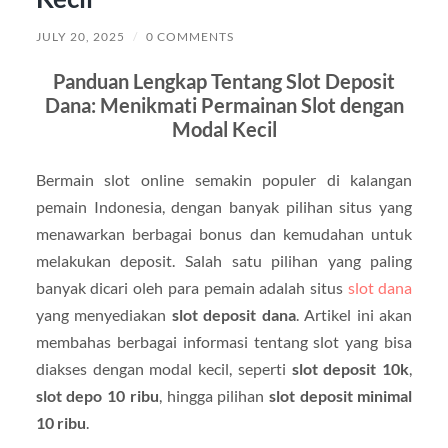
JULY 20, 2025
/
0 COMMENTS
Panduan Lengkap Tentang Slot Deposit
Dana: Menikmati Permainan Slot dengan
Modal Kecil
Bermain slot online semakin populer di kalangan
pemain Indonesia, dengan banyak pilihan situs yang
menawarkan berbagai bonus dan kemudahan untuk
melakukan deposit. Salah satu pilihan yang paling
banyak dicari oleh para pemain adalah situs
slot dana
yang menyediakan
slot deposit dana
. Artikel ini akan
membahas berbagai informasi tentang slot yang bisa
diakses dengan modal kecil, seperti
slot deposit 10k
,
slot depo 10 ribu
, hingga pilihan
slot deposit minimal
10 ribu
.