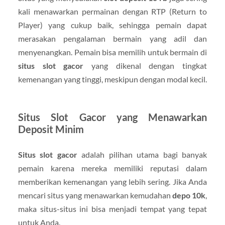
kali menawarkan permainan dengan RTP (Return to
Player) yang cukup baik, sehingga pemain dapat
merasakan pengalaman bermain yang adil dan
menyenangkan. Pemain bisa memilih untuk bermain di
situs slot gacor
yang dikenal dengan tingkat
kemenangan yang tinggi, meskipun dengan modal kecil.
Situs Slot Gacor yang Menawarkan
Deposit Minim
Situs slot gacor
adalah pilihan utama bagi banyak
pemain karena mereka memiliki reputasi dalam
memberikan kemenangan yang lebih sering. Jika Anda
mencari situs yang menawarkan kemudahan
depo 10k
,
maka situs-situs ini bisa menjadi tempat yang tepat
untuk Anda.