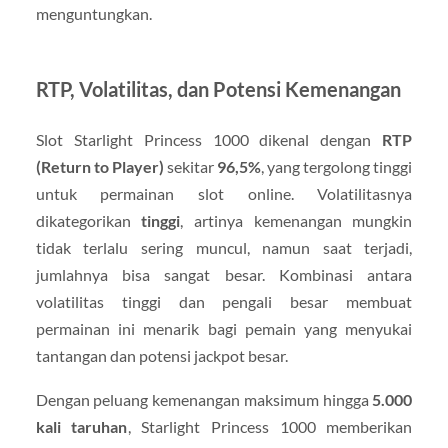
menguntungkan.
RTP, Volatilitas, dan Potensi Kemenangan
Slot Starlight Princess 1000 dikenal dengan
RTP
(Return to Player)
sekitar
96,5%
, yang tergolong tinggi
untuk permainan slot online. Volatilitasnya
dikategorikan
tinggi
, artinya kemenangan mungkin
tidak terlalu sering muncul, namun saat terjadi,
jumlahnya bisa sangat besar. Kombinasi antara
volatilitas tinggi dan pengali besar membuat
permainan ini menarik bagi pemain yang menyukai
tantangan dan potensi jackpot besar.
Dengan peluang kemenangan maksimum hingga
5.000
kali taruhan
, Starlight Princess 1000 memberikan