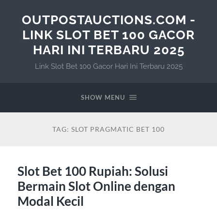
OUTPOSTAUCTIONS.COM -
LINK SLOT BET 100 GACOR
HARI INI TERBARU 2025
Link Slot Bet 100 Gacor Hari Ini Terbaru 2025
SHOW MENU
TAG:
SLOT PRAGMATIC BET 100
Slot Bet 100 Rupiah: Solusi
Bermain Slot Online dengan
Modal Kecil