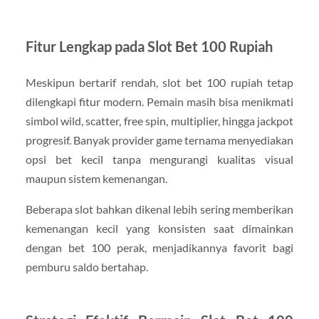
Fitur Lengkap pada Slot Bet 100 Rupiah
Meskipun bertarif rendah, slot bet 100 rupiah tetap
dilengkapi fitur modern. Pemain masih bisa menikmati
simbol wild, scatter, free spin, multiplier, hingga jackpot
progresif. Banyak provider game ternama menyediakan
opsi bet kecil tanpa mengurangi kualitas visual
maupun sistem kemenangan.
Beberapa slot bahkan dikenal lebih sering memberikan
kemenangan kecil yang konsisten saat dimainkan
dengan bet 100 perak, menjadikannya favorit bagi
pemburu saldo bertahap.