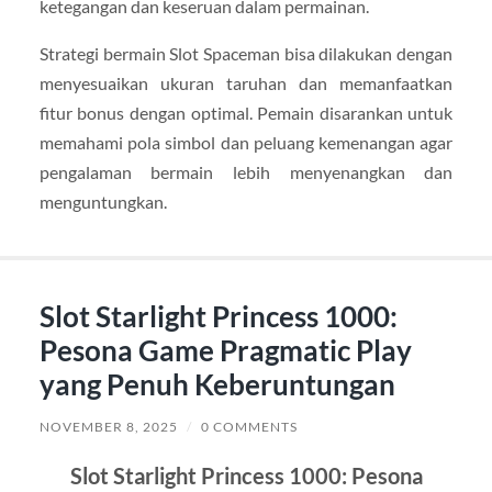
ketegangan dan keseruan dalam permainan.
Strategi bermain Slot Spaceman bisa dilakukan dengan
menyesuaikan ukuran taruhan dan memanfaatkan
fitur bonus dengan optimal. Pemain disarankan untuk
memahami pola simbol dan peluang kemenangan agar
pengalaman bermain lebih menyenangkan dan
menguntungkan.
Slot Starlight Princess 1000:
Pesona Game Pragmatic Play
yang Penuh Keberuntungan
NOVEMBER 8, 2025
/
0 COMMENTS
Slot Starlight Princess 1000: Pesona