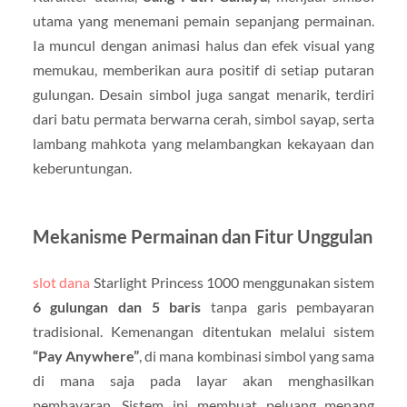
utama yang menemani pemain sepanjang permainan.
Ia muncul dengan animasi halus dan efek visual yang
memukau, memberikan aura positif di setiap putaran
gulungan. Desain simbol juga sangat menarik, terdiri
dari batu permata berwarna cerah, simbol sayap, serta
lambang mahkota yang melambangkan kekayaan dan
keberuntungan.
Mekanisme Permainan dan Fitur Unggulan
slot dana
Starlight Princess 1000 menggunakan sistem
6 gulungan dan 5 baris
tanpa garis pembayaran
tradisional. Kemenangan ditentukan melalui sistem
“Pay Anywhere”
, di mana kombinasi simbol yang sama
di mana saja pada layar akan menghasilkan
pembayaran. Sistem ini membuat peluang menang