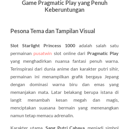
Game Pragmatic Play yang Penuh
Keberuntungan
Pesona Tema dan Tampilan Visual
Slot Starlight Princess 1000
adalah salah satu
permainan
pusatwin
slot online dari
Pragmatic Play
yang menghadirkan nuansa fantasi penuh warna.
Terinspirasi dari dunia anime dan karakter putri sihir,
permainan ini menampilkan grafik bergaya Jepang
dengan dominasi warna biru dan emas yang
memanjakan mata. Latar belakang berupa istana di
langit menambah kesan megah dan magis,
menciptakan suasana bermain yang menenangkan
namun tetap memacu adrenalin.
Karakter utama,
Sang Putri Cahaya
, menjadi simbol