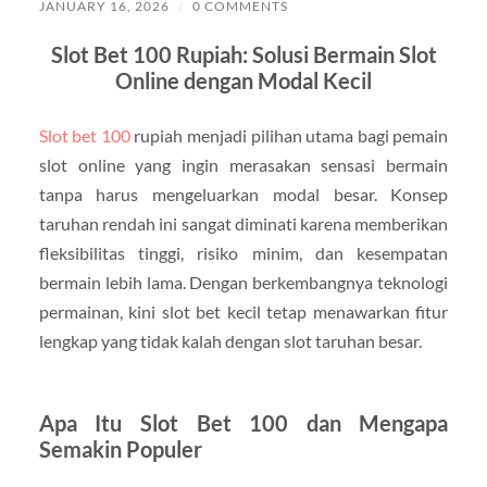
JANUARY 16, 2026
/
0 COMMENTS
Slot Bet 100 Rupiah: Solusi Bermain Slot
Online dengan Modal Kecil
Slot bet 100
rupiah menjadi pilihan utama bagi pemain
slot online yang ingin merasakan sensasi bermain
tanpa harus mengeluarkan modal besar. Konsep
taruhan rendah ini sangat diminati karena memberikan
fleksibilitas tinggi, risiko minim, dan kesempatan
bermain lebih lama. Dengan berkembangnya teknologi
permainan, kini slot bet kecil tetap menawarkan fitur
lengkap yang tidak kalah dengan slot taruhan besar.
Apa Itu Slot Bet 100 dan Mengapa
Semakin Populer