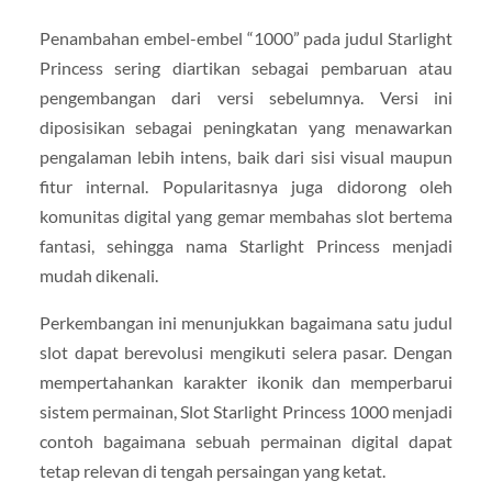
Penambahan embel-embel “1000” pada judul Starlight
Princess sering diartikan sebagai pembaruan atau
pengembangan dari versi sebelumnya. Versi ini
diposisikan sebagai peningkatan yang menawarkan
pengalaman lebih intens, baik dari sisi visual maupun
fitur internal. Popularitasnya juga didorong oleh
komunitas digital yang gemar membahas slot bertema
fantasi, sehingga nama Starlight Princess menjadi
mudah dikenali.
Perkembangan ini menunjukkan bagaimana satu judul
slot dapat berevolusi mengikuti selera pasar. Dengan
mempertahankan karakter ikonik dan memperbarui
sistem permainan, Slot Starlight Princess 1000 menjadi
contoh bagaimana sebuah permainan digital dapat
tetap relevan di tengah persaingan yang ketat.