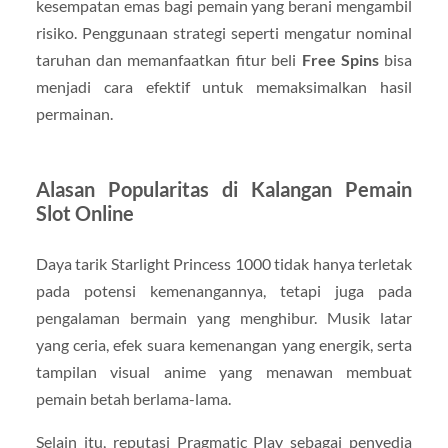
kesempatan emas bagi pemain yang berani mengambil
risiko. Penggunaan strategi seperti mengatur nominal
taruhan dan memanfaatkan fitur beli
Free Spins
bisa
menjadi cara efektif untuk memaksimalkan hasil
permainan.
Alasan Popularitas di Kalangan Pemain
Slot Online
Daya tarik Starlight Princess 1000 tidak hanya terletak
pada potensi kemenangannya, tetapi juga pada
pengalaman bermain yang menghibur. Musik latar
yang ceria, efek suara kemenangan yang energik, serta
tampilan visual anime yang menawan membuat
pemain betah berlama-lama.
Selain itu, reputasi Pragmatic Play sebagai penyedia