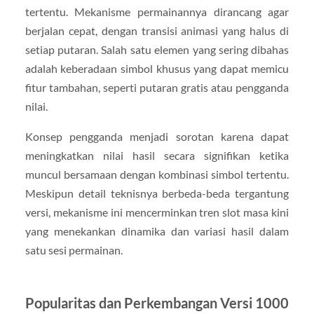
tertentu. Mekanisme permainannya dirancang agar
berjalan cepat, dengan transisi animasi yang halus di
setiap putaran. Salah satu elemen yang sering dibahas
adalah keberadaan simbol khusus yang dapat memicu
fitur tambahan, seperti putaran gratis atau pengganda
nilai.
Konsep pengganda menjadi sorotan karena dapat
meningkatkan nilai hasil secara signifikan ketika
muncul bersamaan dengan kombinasi simbol tertentu.
Meskipun detail teknisnya berbeda-beda tergantung
versi, mekanisme ini mencerminkan tren slot masa kini
yang menekankan dinamika dan variasi hasil dalam
satu sesi permainan.
Popularitas dan Perkembangan Versi 1000