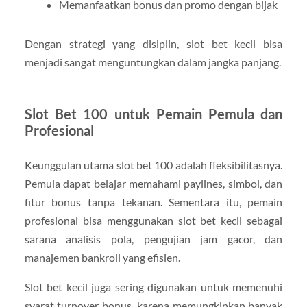
Memanfaatkan bonus dan promo dengan bijak
Dengan strategi yang disiplin, slot bet kecil bisa
menjadi sangat menguntungkan dalam jangka panjang.
Slot Bet 100 untuk Pemain Pemula dan
Profesional
Keunggulan utama slot bet 100 adalah fleksibilitasnya.
Pemula dapat belajar memahami paylines, simbol, dan
fitur bonus tanpa tekanan. Sementara itu, pemain
profesional bisa menggunakan slot bet kecil sebagai
sarana analisis pola, pengujian jam gacor, dan
manajemen bankroll yang efisien.
Slot bet kecil juga sering digunakan untuk memenuhi
syarat turnover bonus, karena memungkinkan banyak