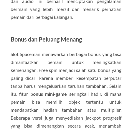
dan audio ini berhasil menciptakan pengalaman
bermain yang lebih imersif dan menarik perhatian
pemain dari berbagai kalangan.
Bonus dan Peluang Menang
Slot Spaceman menawarkan berbagai bonus yang bisa
dimanfaatkan pemain untuk meningkatkan
kemenangan. Free spin menjadi salah satu bonus yang
paling dicari karena memberi kesempatan berputar
tanpa harus mengeluarkan taruhan tambahan. Selain
itu, fitur
bonus mini-game
seringkali hadir, di mana
pemain bisa memilih objek tertentu untuk
mendapatkan hadiah tambahan atau multiplier.
Beberapa versi juga menyediakan jackpot progresif
yang bisa dimenangkan secara acak, menambah