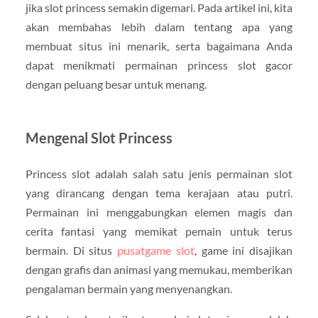
jika slot princess semakin digemari. Pada artikel ini, kita
akan membahas lebih dalam tentang apa yang
membuat situs ini menarik, serta bagaimana Anda
dapat menikmati permainan princess slot gacor
dengan peluang besar untuk menang.
Mengenal Slot Princess
Princess slot adalah salah satu jenis permainan slot
yang dirancang dengan tema kerajaan atau putri.
Permainan ini menggabungkan elemen magis dan
cerita fantasi yang memikat pemain untuk terus
bermain. Di situs
pusatgame slot
, game ini disajikan
dengan grafis dan animasi yang memukau, memberikan
pengalaman bermain yang menyenangkan.