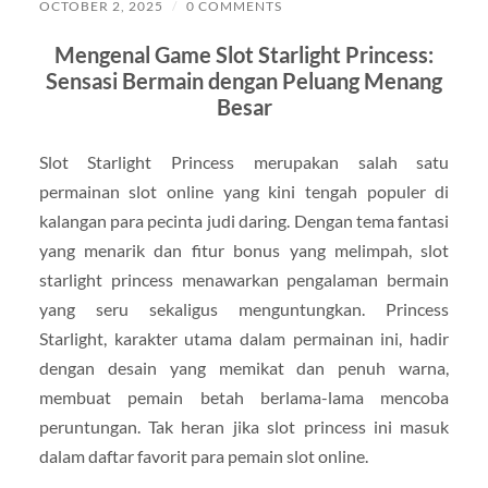
OCTOBER 2, 2025
/
0 COMMENTS
Mengenal Game Slot Starlight Princess:
Sensasi Bermain dengan Peluang Menang
Besar
Slot Starlight Princess merupakan salah satu
permainan slot online yang kini tengah populer di
kalangan para pecinta judi daring. Dengan tema fantasi
yang menarik dan fitur bonus yang melimpah, slot
starlight princess menawarkan pengalaman bermain
yang seru sekaligus menguntungkan. Princess
Starlight, karakter utama dalam permainan ini, hadir
dengan desain yang memikat dan penuh warna,
membuat pemain betah berlama-lama mencoba
peruntungan. Tak heran jika slot princess ini masuk
dalam daftar favorit para pemain slot online.