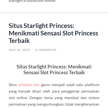
starlight di dunia slot online!
Situs Starlight Princess:
Menikmati Sensasi Slot Princess
Terbaik
JULY 29, 2025
/
0 COMMENTS
Situs Starlight Princess: Menikmati
Sensasi Slot Princess Terbaik
Situs
princess slot
gacor
menjadi salah satu platform
yang banyak dicari oleh para penggemar permainan
slot online. Dengan tema yang memikat dan sistem
permainan yang menguntungkan, tidak mengherankan