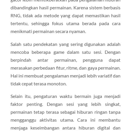
dibandingkan hasil permainan. Karena sistem berbasis
RNG, tidak ada metode yang dapat memastikan hasil
tertentu, sehingga fokus utama berada pada cara
menikmati permainan secara nyaman.
Salah satu pendekatan yang sering digunakan adalah
mencoba beberapa game dalam satu sesi. Dengan
berpindah antar permainan, pengguna dapat
merasakan perbedaan fitur, ritme, dan gaya permainan.
Hal ini membuat pengalaman menjadi lebih variatif dan
tidak cepat terasa monoton.
Selain itu, pengaturan waktu bermain juga menjadi
faktor penting. Dengan sesi yang lebih singkat,
permainan tetap terasa sebagai hiburan ringan tanpa
mengganggu aktivitas utama. Cara ini membantu
menjaga keseimbangan antara hiburan digital dan