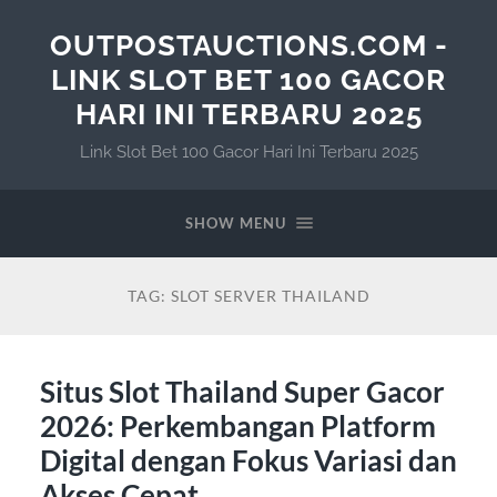
OUTPOSTAUCTIONS.COM -
LINK SLOT BET 100 GACOR
HARI INI TERBARU 2025
Link Slot Bet 100 Gacor Hari Ini Terbaru 2025
SHOW MENU
TAG:
SLOT SERVER THAILAND
Situs Slot Thailand Super Gacor
2026: Perkembangan Platform
Digital dengan Fokus Variasi dan
Akses Cepat