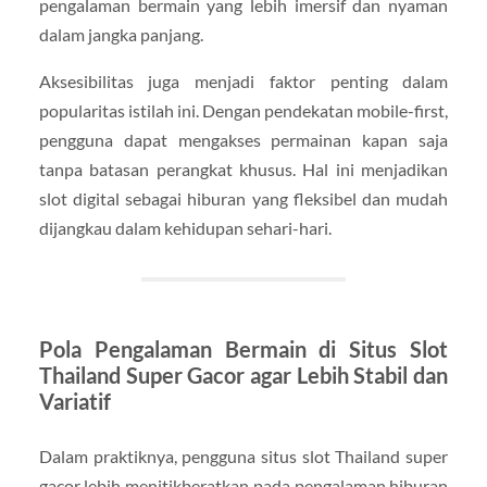
pengalaman bermain yang lebih imersif dan nyaman
dalam jangka panjang.
Aksesibilitas juga menjadi faktor penting dalam
popularitas istilah ini. Dengan pendekatan mobile-first,
pengguna dapat mengakses permainan kapan saja
tanpa batasan perangkat khusus. Hal ini menjadikan
slot digital sebagai hiburan yang fleksibel dan mudah
dijangkau dalam kehidupan sehari-hari.
Pola Pengalaman Bermain di Situs Slot
Thailand Super Gacor agar Lebih Stabil dan
Variatif
Dalam praktiknya, pengguna situs slot Thailand super
gacor lebih menitikberatkan pada pengalaman hiburan