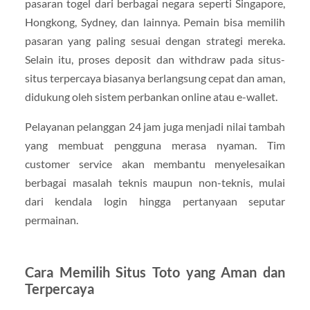
pasaran togel dari berbagai negara seperti Singapore,
Hongkong, Sydney, dan lainnya. Pemain bisa memilih
pasaran yang paling sesuai dengan strategi mereka.
Selain itu, proses deposit dan withdraw pada situs-
situs terpercaya biasanya berlangsung cepat dan aman,
didukung oleh sistem perbankan online atau e-wallet.
Pelayanan pelanggan 24 jam juga menjadi nilai tambah
yang membuat pengguna merasa nyaman. Tim
customer service akan membantu menyelesaikan
berbagai masalah teknis maupun non-teknis, mulai
dari kendala login hingga pertanyaan seputar
permainan.
Cara Memilih Situs Toto yang Aman dan
Terpercaya