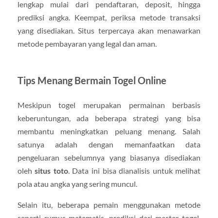
lengkap mulai dari pendaftaran, deposit, hingga
prediksi angka. Keempat, periksa metode transaksi
yang disediakan. Situs terpercaya akan menawarkan
metode pembayaran yang legal dan aman.
Tips Menang Bermain Togel Online
Meskipun togel merupakan permainan berbasis
keberuntungan, ada beberapa strategi yang bisa
membantu meningkatkan peluang menang. Salah
satunya adalah dengan memanfaatkan data
pengeluaran sebelumnya yang biasanya disediakan
oleh
situs toto
. Data ini bisa dianalisis untuk melihat
pola atau angka yang sering muncul.
Selain itu, beberapa pemain menggunakan metode
seperti rumus matematis, prediksi dari master togel,