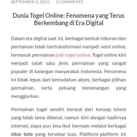
SEPTEMBER 3, 2025
/
0 COMMENTS
Dunia Togel Online: Fenomena yang Terus
Berkembang di Era Digital
Dalam era digital saat ini, berbagai bentuk hiburan dan
permainan telah bertransformasi menjadi versi online,
termasuk permainan
judi togel online
. Togel online kini
menjadi salah satu jenis permainan yang sangat
populer di kalangan masyarakat Indonesia. Fenomena
ini tidak lepas dari kemudahan akses, berbagai pilihan
permainan, serta peluang kemenangan yang
menggiurkan.
Permainan togel sendiri berasal dari konsep lotere
yang telah lama dikenal, namun kini dengan hadirnya
internet, siapa pun bisa ikut bermain melalui berbagai
situs toto
yang tersebar luas. Platform-platform ini