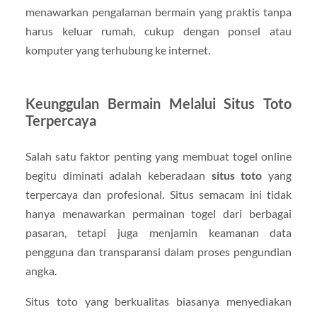
menawarkan pengalaman bermain yang praktis tanpa
harus keluar rumah, cukup dengan ponsel atau
komputer yang terhubung ke internet.
Keunggulan Bermain Melalui Situs Toto
Terpercaya
Salah satu faktor penting yang membuat togel online
begitu diminati adalah keberadaan
situs toto
yang
terpercaya dan profesional. Situs semacam ini tidak
hanya menawarkan permainan togel dari berbagai
pasaran, tetapi juga menjamin keamanan data
pengguna dan transparansi dalam proses pengundian
angka.
Situs toto yang berkualitas biasanya menyediakan