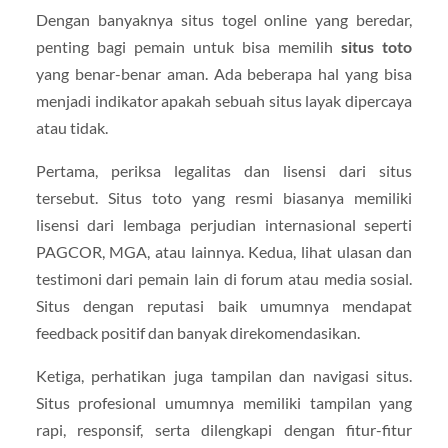
Dengan banyaknya situs togel online yang beredar,
penting bagi pemain untuk bisa memilih
situs toto
yang benar-benar aman. Ada beberapa hal yang bisa
menjadi indikator apakah sebuah situs layak dipercaya
atau tidak.
Pertama, periksa legalitas dan lisensi dari situs
tersebut. Situs toto yang resmi biasanya memiliki
lisensi dari lembaga perjudian internasional seperti
PAGCOR, MGA, atau lainnya. Kedua, lihat ulasan dan
testimoni dari pemain lain di forum atau media sosial.
Situs dengan reputasi baik umumnya mendapat
feedback positif dan banyak direkomendasikan.
Ketiga, perhatikan juga tampilan dan navigasi situs.
Situs profesional umumnya memiliki tampilan yang
rapi, responsif, serta dilengkapi dengan fitur-fitur