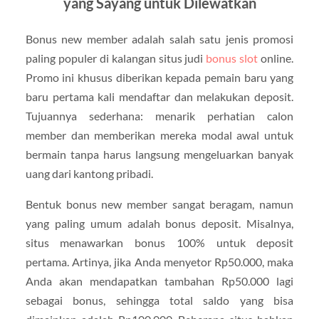
yang Sayang untuk Dilewatkan
Bonus new member adalah salah satu jenis promosi
paling populer di kalangan situs judi
bonus slot
online.
Promo ini khusus diberikan kepada pemain baru yang
baru pertama kali mendaftar dan melakukan deposit.
Tujuannya sederhana: menarik perhatian calon
member dan memberikan mereka modal awal untuk
bermain tanpa harus langsung mengeluarkan banyak
uang dari kantong pribadi.
Bentuk bonus new member sangat beragam, namun
yang paling umum adalah bonus deposit. Misalnya,
situs menawarkan bonus 100% untuk deposit
pertama. Artinya, jika Anda menyetor Rp50.000, maka
Anda akan mendapatkan tambahan Rp50.000 lagi
sebagai bonus, sehingga total saldo yang bisa