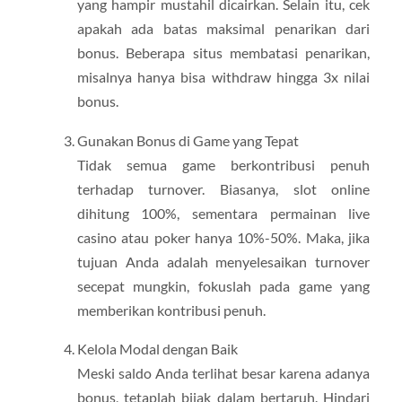
yang hampir mustahil dicairkan. Selain itu, cek
apakah ada batas maksimal penarikan dari
bonus. Beberapa situs membatasi penarikan,
misalnya hanya bisa withdraw hingga 3x nilai
bonus.
Gunakan Bonus di Game yang Tepat
Tidak semua game berkontribusi penuh
terhadap turnover. Biasanya, slot online
dihitung 100%, sementara permainan live
casino atau poker hanya 10%-50%. Maka, jika
tujuan Anda adalah menyelesaikan turnover
secepat mungkin, fokuslah pada game yang
memberikan kontribusi penuh.
Kelola Modal dengan Baik
Meski saldo Anda terlihat besar karena adanya
bonus, tetaplah bijak dalam bertaruh. Hindari