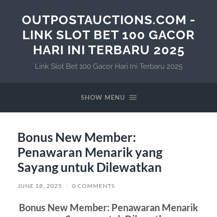
OUTPOSTAUCTIONS.COM -
LINK SLOT BET 100 GACOR
HARI INI TERBARU 2025
Link Slot Bet 100 Gacor Hari Ini Terbaru 2025
SHOW MENU
Bonus New Member:
Penawaran Menarik yang
Sayang untuk Dilewatkan
JUNE 18, 2025
/
0 COMMENTS
Bonus New Member: Penawaran Menarik