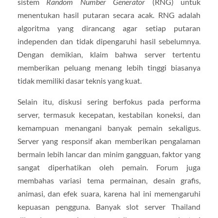
sistem
Random Number Generator
(RNG) untuk
menentukan hasil putaran secara acak. RNG adalah
algoritma yang dirancang agar setiap putaran
independen dan tidak dipengaruhi hasil sebelumnya.
Dengan demikian, klaim bahwa server tertentu
memberikan peluang menang lebih tinggi biasanya
tidak memiliki dasar teknis yang kuat.
Selain itu, diskusi sering berfokus pada performa
server, termasuk kecepatan, kestabilan koneksi, dan
kemampuan menangani banyak pemain sekaligus.
Server yang responsif akan memberikan pengalaman
bermain lebih lancar dan minim gangguan, faktor yang
sangat diperhatikan oleh pemain. Forum juga
membahas variasi tema permainan, desain grafis,
animasi, dan efek suara, karena hal ini memengaruhi
kepuasan pengguna. Banyak slot server Thailand