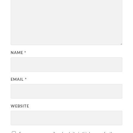
NAME
*
EMAIL
*
WEBSITE